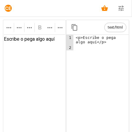
text/html
1
<p>Escribe
o
pega
algo
aquí</p>
2